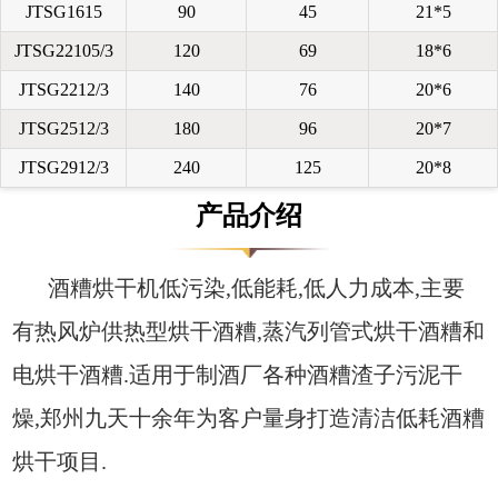
JTSG1615
90
45
21*5
JTSG22105/3
120
69
18*6
JTSG2212/3
140
76
20*6
JTSG2512/3
180
96
20*7
JTSG2912/3
240
125
20*8
产品介绍
酒糟烘干机低污染,低能耗,低人力成本,主要
有热风炉供热型烘干酒糟,蒸汽列管式烘干酒糟和
电烘干酒糟.适用于制酒厂各种酒糟渣子污泥干
燥,郑州九天十余年为客户量身打造清洁低耗酒糟
烘干项目.