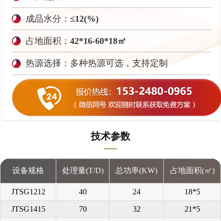
成品水分：
≤12(%)
占地面积：
42*16-60*18㎡
热源选择：多种热源可选，支持定制
技术参数
设备规格
处理量(T/D)
总功率(KW)
占地面积(㎡)
JTSG1212
40
24
18*5
JTSG1415
70
32
21*5