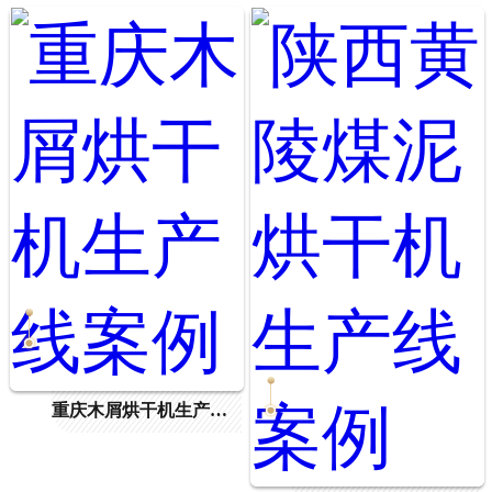
重庆木屑烘干机生产线案例