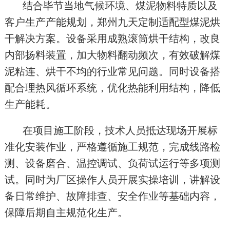
结合毕节当地气候环境、煤泥物料特质以及
客户生产产能规划，郑州九天定制适配型煤泥烘
干解决方案。设备采用成熟滚筒烘干结构，改良
内部扬料装置，加大物料翻动频次，有效破解煤
泥粘连、烘干不均的行业常见问题。同时设备搭
配合理热风循环系统，优化热能利用结构，降低
生产能耗。
在项目施工阶段，技术人员抵达现场开展标
准化安装作业，严格遵循施工规范，完成线路检
测、设备磨合、温控调试、负荷试运行等多项测
试。同时为厂区操作人员开展实操培训，讲解设
备日常维护、故障排查、安全作业等基础内容，
保障后期自主规范化生产。