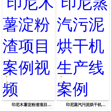
印尼木薯淀粉渣项目案例视频
印尼蒸汽污泥烘干机生产线案例