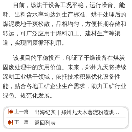
目前，该烘干设备工况平稳，运行噪音、能
耗、出料含水率均达到生产标准。烘干处理后的
煤泥质地干爽松散，品相均匀，方便长期存储和
转运，可广泛应用于燃料加工、建材生产等渠
道，实现固废循环利用。
该项目的平稳投产，印证了干燥设备在煤炭
固废处理中的实用价值。未来，郑州九天将持续
深耕工业烘干领域，依托技术积累优化设备性
能，贴合各地工矿企业生产需求，助力工矿行业
绿色、规范化发展。
上一篇：
出海纪实｜郑州九天木薯淀粉渣烘干设备助力印尼客户顺利投产
下一篇：
返回列表