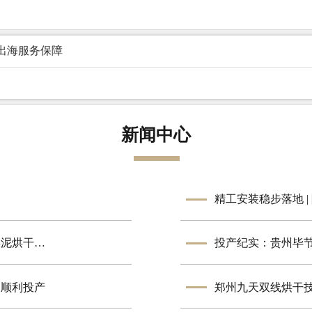
出海服务保障
新闻中心
精工安装稳步落地 
凝心聚力促投产！郑州九天机械李总赴大唐淮南电厂煤泥烘干项目现场考察
投产纪实：贵州毕
户顺利投产
郑州九天双线烘干