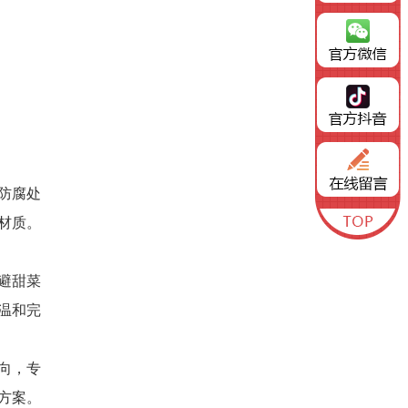
防腐处
材质。
避甜菜
温和完
向，专
方案。