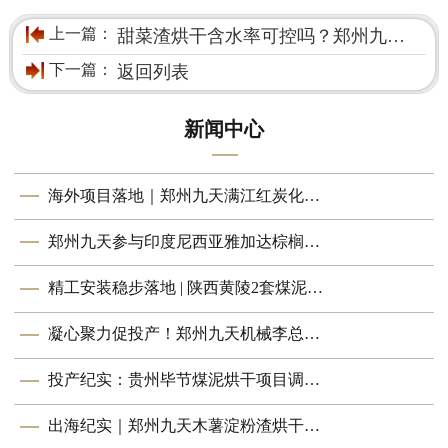
上一篇：
甜菜渣烘干含水率可控吗？郑州九天给出合规养殖解决方案
下一篇：
返回列表
新闻中心
海外项目落地｜郑州九天满江红炭化机助力泰国客户顺利投产
郑州九天参与印度尼西亚雅加达棕榈展交流活动
精工安装稳步落地 | 陕西黄陵2套煤泥烘干机项目进入调试阶段
凝心聚力促投产！郑州九天机械李总赴大唐淮南电厂煤泥烘干项目现场考察
投产纪实：贵州毕节煤泥烘干项目调试收官，稳定投入生产运行
出海纪实｜郑州九天木薯淀粉渣烘干设备助力印尼客户顺利投产