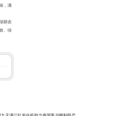
味，满
深耕农
效、绿
州九天满江红炭化机助力泰国客户顺利投产